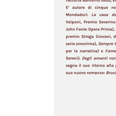
raccolta
Bambino Gesù,
E
E’ autore di cinque ro
Mondadori:
La casa de
Volponi, Premio Severin
John Fante Opera Prima),
premio Strega Giovani, da
serie omonima),
Sempre t
per la narrativa) e
Fame 
Sereni).
Degli amanti non
segna il suo ritorno alla 
suo nuovo romanzo:
Brucia