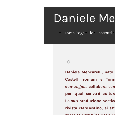
Daniele Me
Home Page
io
estratti
Io
Daniele Mencarelli, nato
Castelli romani e Tor
compagna, collabora con 
per i quali scrive di cultur
La sua produzione poetica,
rivista clanDestino, si af